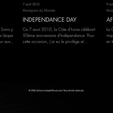
7 août 2010
9 av
Musiques du Monde
Mus
INDEPENDANCE DAY
AF
 Sonis pour
Ce 7 aout 2010, la Côte d'Ivoire célébrait son
La 
ie Léopard
50ème anniversaire d'Indépendance. Pour
impa
our aux...
cette occasion, j'ai eu le privilège et
en t
l'honneur...
© 2026 SylvainJosephMusic.com Tous droits réservés.