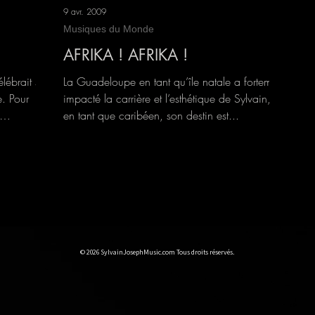
9 avr. 2009
Musiques du Monde
AFRIKA ! AFRIKA !
lébrait son
La Guadeloupe en tant qu’île natale a fortement
. Pour
impacté la carrière et l’esthétique de Sylvain, et
en tant que caribéen, son destin est...
© 2026 SylvainJosephMusic.com Tous droits réservés.