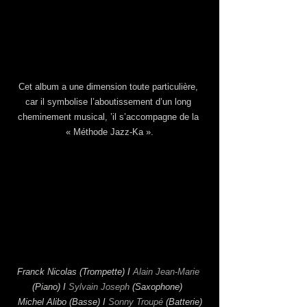
Cet album a une dimension toute particulière, 
car il symbolise l’aboutissement d’un long 
cheminement musical, ’il s’accompagne de la 
« Méthode Jazz-Ka ».
Franck Nicolas (Trompette) I 
Alain Jean-Marie
(Piano) I 
Sylvain Joseph
 (Saxophone)  
Michel Alibo (Basse) I 
Sonny Troupé
 (Batterie)