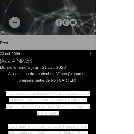
Post
23 oct. 2009
JAZZ À NIMES
Dernière mise à jour :
21 avr. 2020
A l'occasion du Festival de Nîmes j'ai joué en 
première partie de Ron CARTER! 
Ainsi la venue de Ron CARTER, contrebassiste 
emblématique, pour un hommage à son chef 
d’orchestre légendaire “Dear Miles” constitua un 
événement. 
Egalement à l'affiche : Caravan Palace et son 
jazz manouche teinté d’electro, Richard Bona 