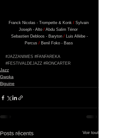
Franck Nicolas - Trompette & Konk 
/
 Sylvain 
Joseph - Alto 
/
 Abdu Salim Ténor  
 Sebastien Debloos - Baryton 
/
 Luis Allèbe - 
Percus 
/
 Benil Foko - Bass 
#JAZZANIMES
#FANFAREKA
#FESTIVALDEJAZZ
#RONCARTER
Jazz
Gwoka
Biguine
Voir tout
Posts récents